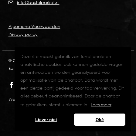
info@bastelparket.nl
Algemene Voorwaarden
Privacy policy
Deze site maakt gebruik van functionele en
© Copyright 2026
KVK: 60772697
BTW: NL001574901B89
analytische cookies, ook kunnen gestelde vragen
Bank: NL82INGB0006711429
en antwoorden worden geanalyseerd voor
optimalisatie van de chatbot. Data wordt met
een derde partij gedeeld voor taalverwerking. Dit
alles gebeurt geanonimiseerd. Door de chatbot
Website designed & developed by Eenvoud.
te gebruiken, stemt u hiermee in.
Lees meer
Liever niet
Oké