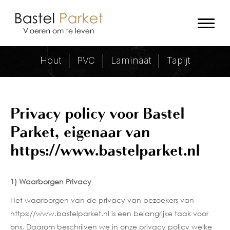
Privacy Policy - Bastel Parket
Hout
PVC
Laminaat
Tapijt
Privacy policy
voor Bastel
Parket, eigenaar van
https://www.bastelparket.nl
1) Waarborgen Privacy
Het waarborgen van de privacy van bezoekers van
https://www.bastelparket.nl is een belangrijke taak voor
ons. Daarom beschrijven we in onze privacy policy welke