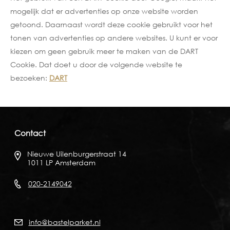
mogelijk dat er advertenties op onze website worden
getoond. Daarnaast wordt deze cookie gebruikt voor het
tonen van advertenties op andere websites. U kunt er voor
kiezen om geen gebruik meer te maken van de DART
Cookie. Dat doet u door de volgende website te
bezoeken:
DART
Contact
Nieuwe Uilenburgerstraat 14
1011 LP Amsterdam
020-2149042
info@bastelparket.nl