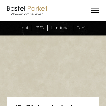
Visgraatvloer in de afmeting 14x7
Hout
PVC
Laminaat
Tapijt