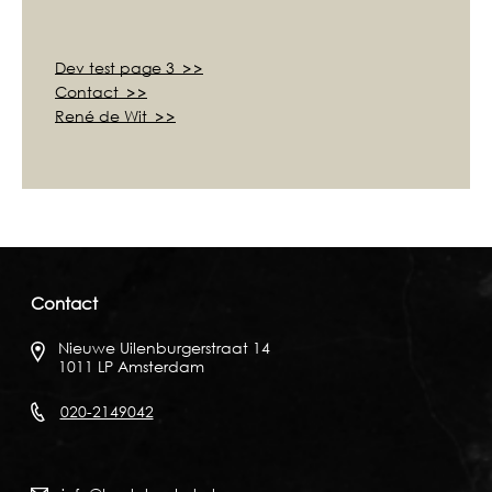
Dev test page 3
Contact
René de Wit
Contact
Nieuwe Uilenburgerstraat 14
1011 LP Amsterdam
020-2149042