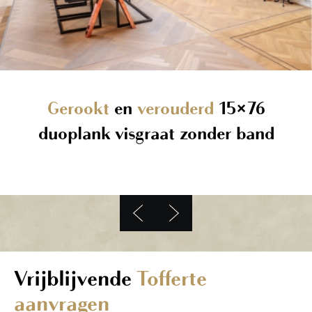
Gerookt
en
verouderd
15×76
duoplank visgraat zonder band
Vrijblijvende
Tofferte
aanvragen