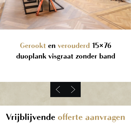
Gerookt
en
verouderd
15×76
duoplank visgraat zonder band
Vrijblijvende
offerte aanvragen