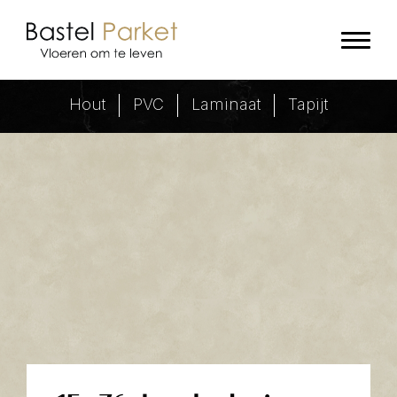
14x70 visgraat
Hout
PVC
Laminaat
Tapijt