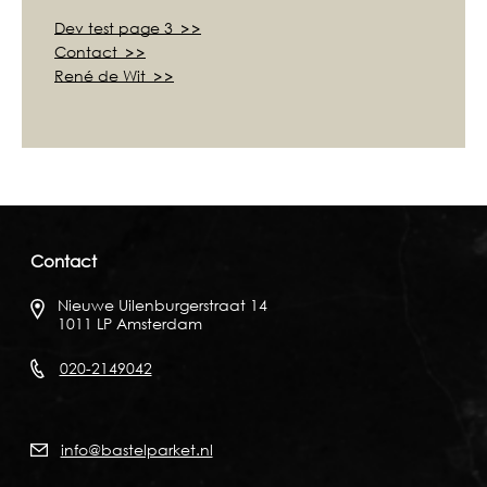
Dev test page 3
Contact
René de Wit
Contact
Nieuwe Uilenburgerstraat 14
1011 LP Amsterdam
020-2149042
info@bastelparket.nl