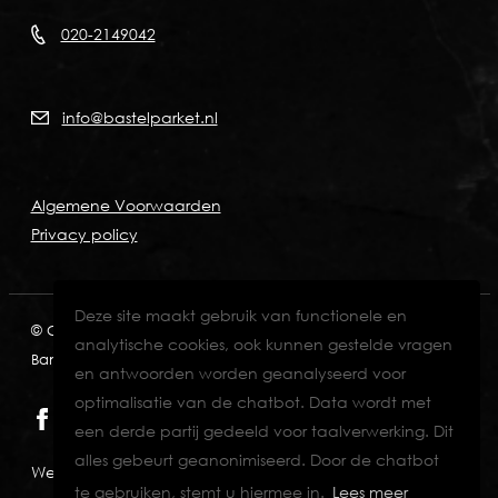
020-2149042
info@bastelparket.nl
Algemene Voorwaarden
Privacy policy
Deze site maakt gebruik van functionele en
© Copyright 2026
KVK: 60772697
BTW: NL001574901B89
analytische cookies, ook kunnen gestelde vragen
Bank: NL82INGB0006711429
en antwoorden worden geanalyseerd voor
optimalisatie van de chatbot. Data wordt met
een derde partij gedeeld voor taalverwerking. Dit
alles gebeurt geanonimiseerd. Door de chatbot
Website designed & developed by Eenvoud.
te gebruiken, stemt u hiermee in.
Lees meer