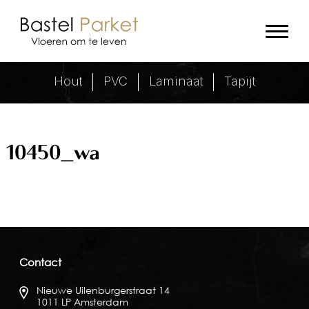
10450_wa Archieven - Bastel Par
Hout
PVC
Laminaat
Tapijt
10450_wa
Contact
Nieuwe Uilenburgerstraat 14
1011 LP Amsterdam