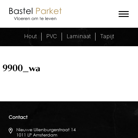
9900_wa Archieven - Bastel Park
Hout
PVC
Laminaat
Tapijt
9900_wa
Contact
Nieuwe Uilenburgerstraat 14
1011 LP Amsterdam