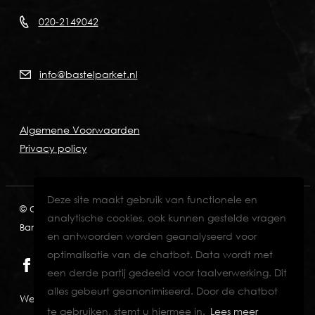
020-2149042
info@bastelparket.nl
Algemene Voorwaarden
Privacy policy
Deze site maakt gebruik van functionele en
© Copyright 2026
KVK: 60772697
BTW: NL001574901B89
analytische cookies, ook kunnen gestelde vragen
Bank: NL82INGB0006711429
en antwoorden worden geanalyseerd voor
optimalisatie van de chatbot. Data wordt met
een derde partij gedeeld voor taalverwerking. Dit
alles gebeurt geanonimiseerd. Door de chatbot
Website designed & developed by Eenvoud.
te gebruiken, stemt u hiermee in.
Lees meer