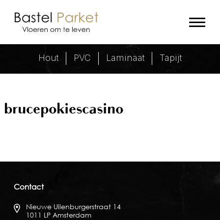
brucepokiescasino Archieven - Ba
Hout
PVC
Laminaat
Tapijt
brucepokiescasino
Contact
Nieuwe Uilenburgerstraat 14
1011 LP Amsterdam