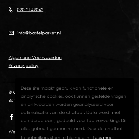
020-2149042
info@bastelparket.nl
Algemene Voorwaarden
Privacy policy
Deze site maakt gebruik van functionele en
© Copyright 2026
KVK: 60772697
BTW: NL001574901B89
analytische cookies, ook kunnen gestelde vragen
Bank: NL82INGB0006711429
en antwoorden worden geanalyseerd voor
optimalisatie van de chatbot. Data wordt met
een derde partij gedeeld voor taalverwerking. Dit
alles gebeurt geanonimiseerd. Door de chatbot
Website designed & developed by Eenvoud.
te gebruiken, stemt u hiermee in.
Lees meer