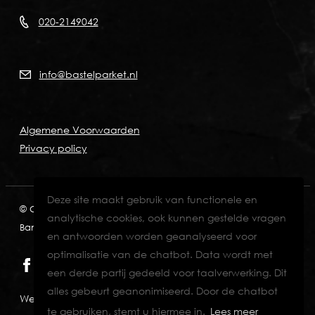
020-2149042
info@bastelparket.nl
Algemene Voorwaarden
Privacy policy
Deze site maakt gebruik van functionele en
© Copyright 2026
KVK: 60772697
BTW: NL001574901B89
analytische cookies, ook kunnen gestelde vragen
Bank: NL82INGB0006711429
en antwoorden worden geanalyseerd voor
optimalisatie van de chatbot. Data wordt met
een derde partij gedeeld voor taalverwerking. Dit
alles gebeurt geanonimiseerd. Door de chatbot
Website designed & developed by Eenvoud.
te gebruiken, stemt u hiermee in.
Lees meer