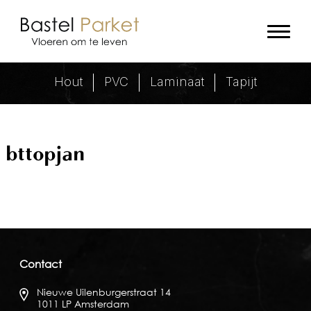
bttopjan Archieven - Bastel Parke
Hout
PVC
Laminaat
Tapijt
bttopjan
Contact
Nieuwe Uilenburgerstraat 14
1011 LP Amsterdam