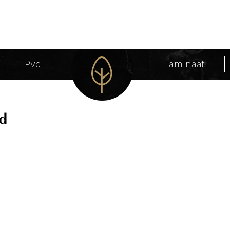
Pvc
Laminaat
d