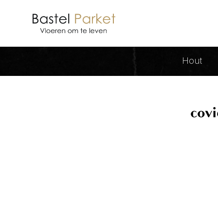
covid Archieven - Bastel Parket
Hout
covi