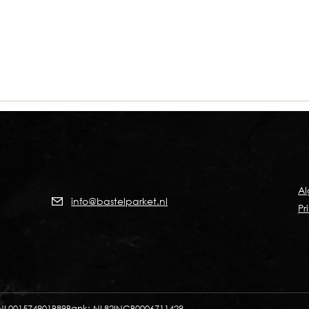
A
info@bastelparket.nl
Pr
NL001574901B89
Bank: NL82INGB0006711429