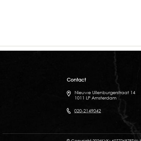
Contact
Nieuwe Uilenburgerstraat 14
1011 LP Amsterdam
020-2149042
© Copyright 2026
KVK: 60772697
BTW: 