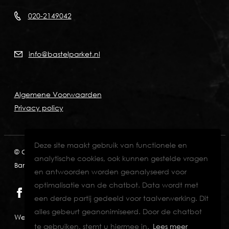
020-2149042
info@bastelparket.nl
Algemene Voorwaarden
Privacy policy
Deze site maakt gebruik van functionele en
© Copyright 2026
KVK: 60772697
BTW: NL001574901B89
analytische cookies, ook kunnen gestelde vragen
Bank: NL82INGB0006711429
en antwoorden worden geanalyseerd voor
optimalisatie van de chatbot. Data wordt met
een derde partij gedeeld voor taalverwerking. Dit
alles gebeurt geanonimiseerd. Door de chatbot
Website designed & developed by Eenvoud.
te gebruiken, stemt u hiermee in.
Lees meer