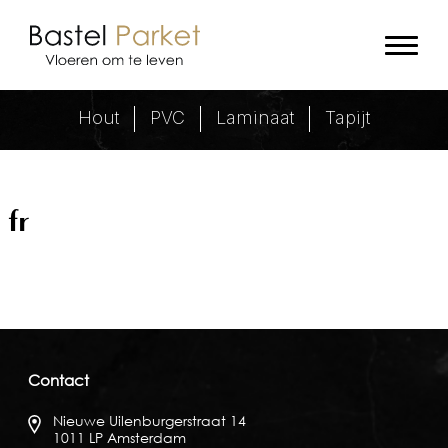
fr Archieven - Bastel Parket
Hout
PVC
Laminaat
Tapijt
fr
Contact
Nieuwe Uilenburgerstraat 14
1011 LP Amsterdam