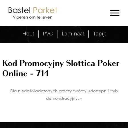
Kod Promocyjny Slottica Poker Onl
Hout
PVC
Laminaat
Tapijt
Kod Promocyjny Slottica Poker
Online - 714
Dla niedoświadczonych graczy twórcy udostępnili tryb
demonstracyjny. –