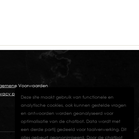
lgemene Voorwaarden
ivacy policy
Deze site maakt gebruik van functionele en
analytische cookies, ook kunnen gestelde vragen
en antwoorden worden geanalyseerd voor
optimalisatie van de chatbot. Data wordt met
een derde partij gedeeld voor taalverwerking. Dit
alles gebeurt geanonimiseerd. Door de chatbot