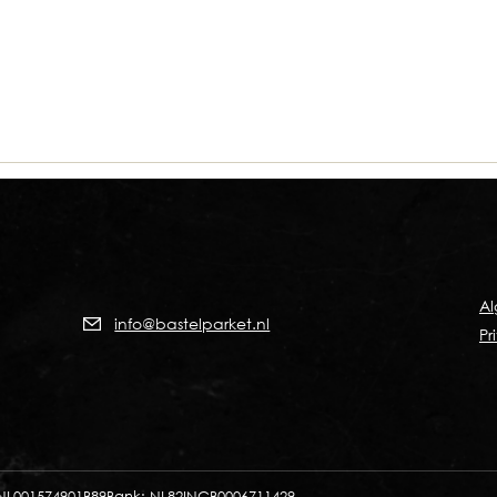
A
info@bastelparket.nl
Pr
NL001574901B89
Bank: NL82INGB0006711429