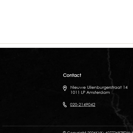
Contact
Nieuwe Uilenburgerstraat 14
1011 LP Amsterdam
020-2149042
© Copyright 2026
KVK: 60772697
BTW: 