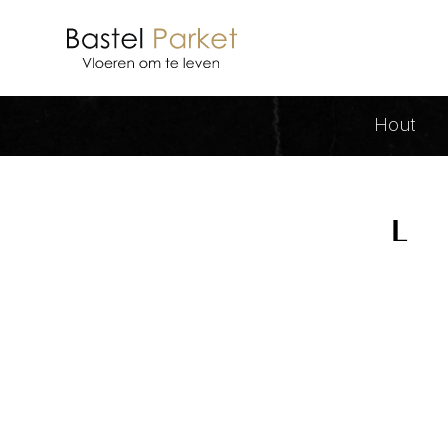
L Archieven - Bastel Parket
Hout
L