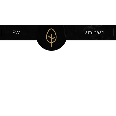
Pvc
Laminaat