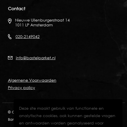
Contact
Nieuwe Uilenburgerstraat 14
1011 LP Amsterdam
020-2149042
info@bastelparket.nl
Algemene Voorwaarden
Privacy policy
Deze site maakt gebruik van functionele en
© Copyright 2026
KVK: 60772697
BTW: NL001574901B89
analytische cookies, ook kunnen gestelde vragen
Bank: NL82INGB0006711429
en antwoorden worden geanalyseerd voor