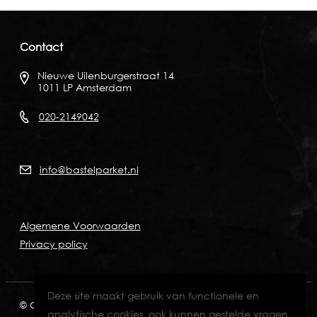
Contact
Nieuwe Uilenburgerstraat 14
1011 LP Amsterdam
020-2149042
info@bastelparket.nl
Algemene Voorwaarden
Privacy policy
Deze site maakt gebruik van functionele en
© Copyright 2026
KVK: 60772697
BTW: NL001574901B89
analytische cookies, ook kunnen gestelde vragen