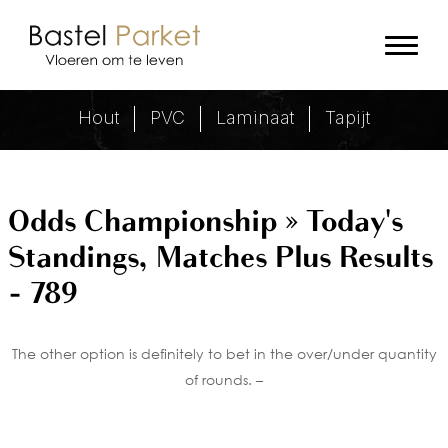
Odds Championship » Today's Stan
Hout
PVC
Laminaat
Tapijt
Odds Championship » Today's
Standings, Matches Plus Results
- 789
The other option is definitely to bet in the over/under quantity
of rounds. –