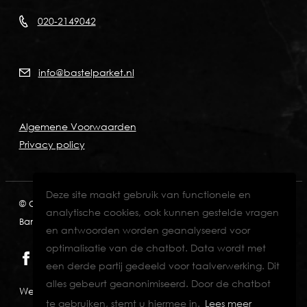
020-2149042
info@bastelparket.nl
Algemene Voorwaarden
Privacy policy
Deze site maakt gebruik van functionele en
© Copyright 2026
KVK: 60772697
BTW: NL001574901B89
analytische cookies, ook kunnen gestelde vragen
Bank: NL82INGB0006711429
en antwoorden worden geanalyseerd voor
optimalisatie van de chatbot. Data wordt met
een derde partij gedeeld voor taalverwerking. Dit
alles gebeurt geanonimiseerd. Door de chatbot
Website designed & developed by Eenvoud.
te gebruiken, stemt u hiermee in.
Lees meer