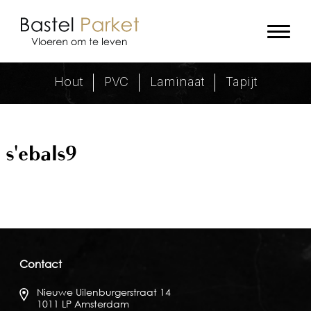
s'ebals9 Archieven - Bastel Parket
Hout
PVC
Laminaat
Tapijt
s'ebals9
Contact
Nieuwe Uilenburgerstraat 14
1011 LP Amsterdam