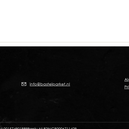
A
info@bastelparket.nl
Pr
NL001574901B89
Bank: NL82INGB0006711429