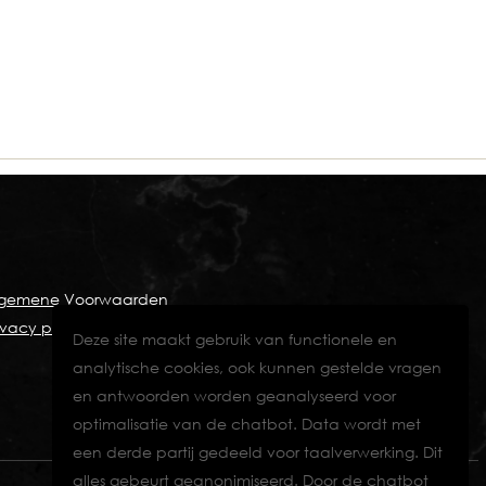
lgemene Voorwaarden
ivacy policy
Deze site maakt gebruik van functionele en
analytische cookies, ook kunnen gestelde vragen
en antwoorden worden geanalyseerd voor
optimalisatie van de chatbot. Data wordt met
een derde partij gedeeld voor taalverwerking. Dit
alles gebeurt geanonimiseerd. Door de chatbot