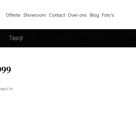
Offerte
Showroom
Contact
Over ons
Blog
Foto’s
Tapijt
999
ręci in