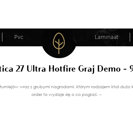
mo - 999 Archieven - Bastel Parket
Pvc
Laminaat
tica 27 Ultra Hotfire Graj Demo - 
urniejów wraz z grubymi nagrodami, którym rodzajem ktoś dużo k
order to wydaje się o co pograć. –