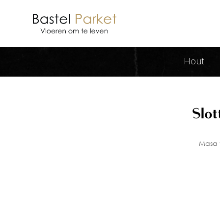
Slottica 27 Ultra Hotfire Graj De
Hout
Slot
Masa t