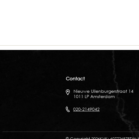
Contact
Nieuwe Uilenburgerstraat 14
1011 LP Amsterdam
020-2149042
© Copyright 2026
KVK: 60772697
BTW: 