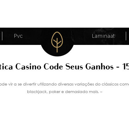
 - 15 Archieven - Bastel Parket
Pvc
Laminaat
tica Casino Code Seus Ganhos - 1
e vir a se divertir utilizando diversas variações do clássicos com
blackjack, poker e demasiado mais. –