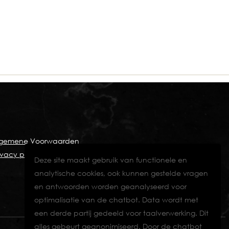
lgemene Voorwaarden
ivacy policy
Deze site maakt gebruik van functionele en
analytische cookies, ook kunnen gestelde vragen
en antwoorden worden geanalyseerd voor
optimalisatie van de chatbot. Data wordt met
een derde partij gedeeld voor taalverwerking. Dit
alles gebeurt geanonimiseerd. Door de chatbot