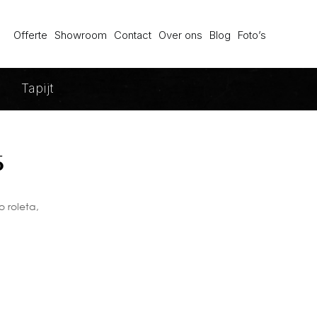
Offerte
Showroom
Contact
Over ons
Blog
Foto’s
Tapijt
5
o roleta,