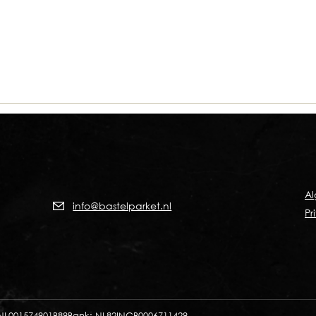
A
info@bastelparket.nl
Pr
NL001574901B89
Bank: NL82INGB0006711429