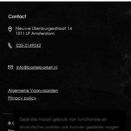
Contact
Nieuwe Uilenburgerstraat 14
1011 LP Amsterdam
020-2149042
info@bastelparket.nl
Algemene Voorwaarden
Privacy policy
Deze site maakt gebruik van functionele en
© Copyright 2026
KVK: 60772697
BTW: NL001574901B89
analytische cookies, ook kunnen gestelde vragen
Bank: NL82INGB0006711429