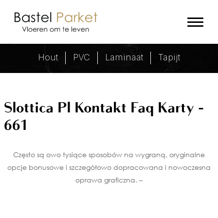
Slottica Pl Kontakt Faq Karty - 6
Hout
PVC
Laminaat
Tapijt
Slottica Pl Kontakt Faq Karty -
661
Często są owo tysiące sposobów na wygraną, oryginalne
opcje bonusowe i szczegółowo dopracowana i nowoczesna
oprawa graficzna. –