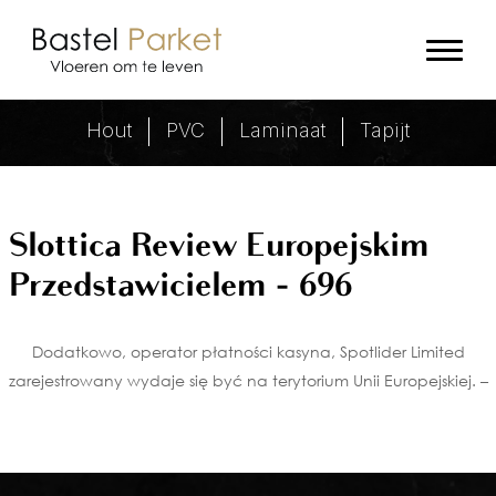
Slottica Review Europejskim Prze
Hout
PVC
Laminaat
Tapijt
Slottica Review Europejskim
Przedstawicielem - 696
Dodatkowo, operator płatności kasyna, Spotlider Limited
zarejestrowany wydaje się być na terytorium Unii Europejskiej. –