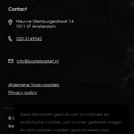
Contact
Nieuwe Uilenburgerstraat 14
1011 LP Amsterdam
020-2149042
info@bastelparket.nl
Algemene Voorwaarden
Privacy policy
Deze site maakt gebruik van functionele en
© Copyright 2026
KVK: 60772697
BTW: NL001574901B89
analytische cookies, ook kunnen gestelde vragen
Bank: NL82INGB0006711429
en antwoorden worden geanalyseerd voor