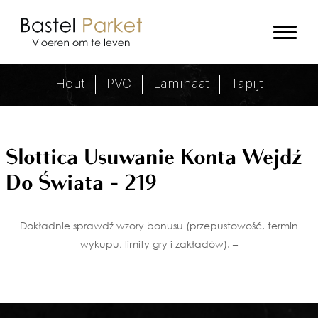
Slottica Usuwanie Konta Wejdź Do
Hout
PVC
Laminaat
Tapijt
Slottica Usuwanie Konta Wejdź
Do Świata - 219
Dokładnie sprawdź wzory bonusu (przepustowość, termin
wykupu, limity gry i zakładów). –