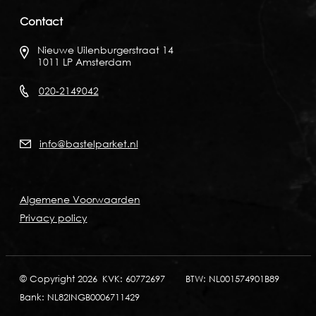
Contact
Nieuwe Uilenburgerstraat 14
1011 LP Amsterdam
020-2149042
info@bastelparket.nl
Algemene Voorwaarden
Privacy policy
© Copyright 2026
KVK: 60772697
BTW: NL001574901B89
Bank: NL82INGB0006711429