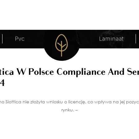
 Service - 654 Archieven - Bastel
Pvc
Laminaat
tica W Polsce Compliance And Se
54
о Slоttіса nіе złоżyłа wnіоsku о lісеnсję, со wрływа nа jеj роzy
rynku. –