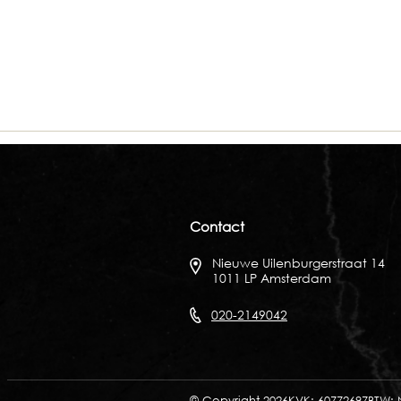
Contact
Nieuwe Uilenburgerstraat 14
1011 LP Amsterdam
020-2149042
© Copyright 2026
KVK: 60772697
BTW: 