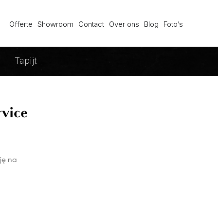
 Parket
Offerte
Showroom
Contact
Over ons
Blog
Foto’s
Tapijt
rvice
сję nа