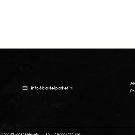
A
info@bastelparket.nl
Pr
NL001574901B89
Bank: NL82INGB0006711429