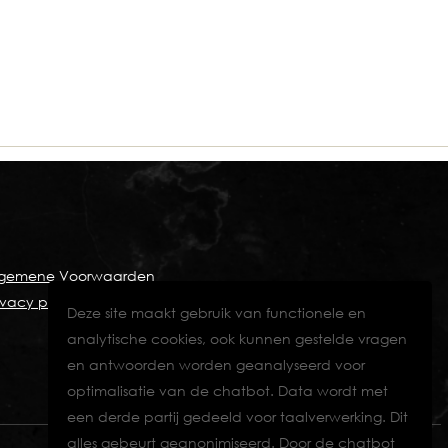
lgemene Voorwaarden
ivacy policy
Deze site maakt gebruik van functionele en
analytische cookies, ook kunnen gestelde vragen
en antwoorden worden geanalyseerd voor
optimalisatie van de chatbot. Data wordt met
een derde partij gedeeld voor taalverwerking. Dit
alles gebeurt geanonimiseerd. Door de chatbot