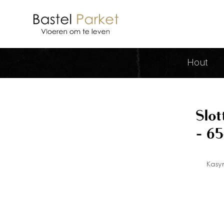
Slottica W Polsce Compliance And
Hout
Slot
- 6
Kаsyn