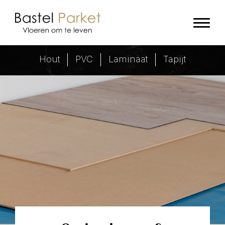
Ondervloer - Bastel Parket
Hout
PVC
Laminaat
Tapijt