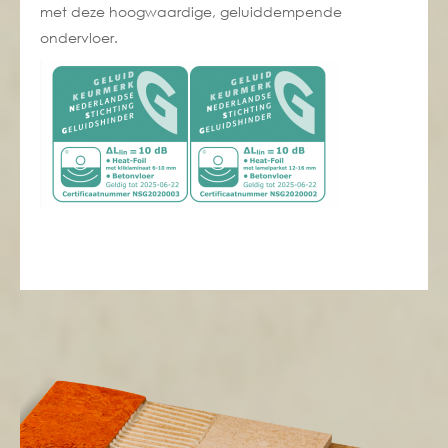
met deze hoogwaardige, geluiddempende
ondervloer.
NSG-keurmerk 2020003 HeatFoil -
Lamelparket 12-16mm