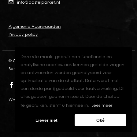
info@bastelparket.nl
Algemene Voorwaarden
Privacy policy
Deze site maakt gebruik van functionele en
© Copyright 2026
KVK: 60772697
BTW: NL001574901B89
analytische cookies, ook kunnen gestelde vragen
Bank: NL82INGB0006711429
en antwoorden worden geanalyseerd voor
optimalisatie van de chatbot. Data wordt met
een derde partij gedeeld voor taalverwerking. Dit
alles gebeurt geanonimiseerd. Door de chatbot
Website designed & developed by Eenvoud.
te gebruiken, stemt u hiermee in.
Lees meer
Liever niet
Oké