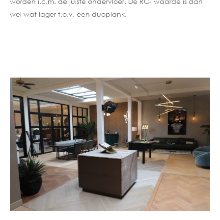
worden i.c.m. de juiste ondervloer. De RC- waarde is dan
wel wat lager t.o.v. een duoplank.