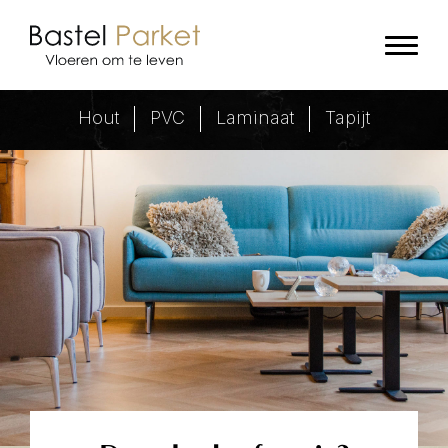
Duoplank vs tapis
Hout
PVC
Laminaat
Tapijt