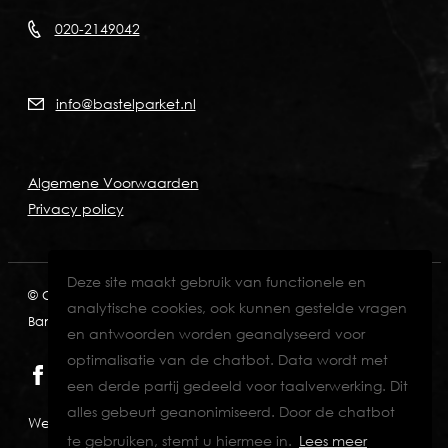
020-2149042
info@bastelparket.nl
Algemene Voorwaarden
Privacy policy
Deze site maakt gebruik van functionele en
© Copyright 2026
KVK: 60772697
BTW: NL001574901B89
analytische cookies, ook kunnen gestelde vragen
Bank: NL82INGB0006711429
en antwoorden worden geanalyseerd voor
optimalisatie van de chatbot. Data wordt met
een derde partij gedeeld voor taalverwerking. Dit
alles gebeurt geanonimiseerd. Door de chatbot
Website designed & developed by Eenvoud.
te gebruiken, stemt u hiermee in.
Lees meer