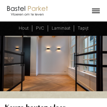
Ik wil een nieuwe vloer! - Bastel 
Hout
PVC
Laminaat
Tapijt