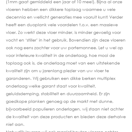
(1mm gaat gemiddeld een jaar of 10 mee!). Bijna al onze
vloeren hebben een dikkere toplaag waarmee u vele
decennia en wellicht generaties mee vooruit kunt! Verder
heeft een duoplank vele voordelen t.o.v. een massieve
vloer. Zo werkt deze vloer minder, is minder gevoelig voor
vocht en ‘stiller’ in het gebruik. Bovendien zijn deze vloeren
ook nog eens zachter voor uw portemonnee. Let u wel op
voor inferieure kwaliteit in de onderlaag. hoe mooi de
toplaag ook is, de onderlaag moet van een uitstekende
kwaliteit zijn om u jarenlang plezier van uw vloer te
garanderen. Wij gebruiken een dikke berken multiplex
onderlaag welke garant staat voor kwaliteit,
geluidsdemping, stabiliteit en duurzaamheid. Er zijn
goedkope planken genoeg op de markt met dunne,
bijvoorbeeld populieren onderlagen, wij staan niet achter
de kwaliteit van deze producten en bieden deze derhalve
niet aan.
Natuurlijk leveren wij ook massief houten vloeren echter