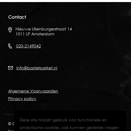
Contact
Nieuwe Uilenburgerstraat 14
1011 LP Amsterdam
020-2149042
info@bastelparket.nl
Algemene Voorwaarden
Privacy policy
Deze site maakt gebruik van functionele en
© Copyright 2026
KVK: 60772697
BTW: NL001574901B89
analytische cookies, ook kunnen gestelde vragen