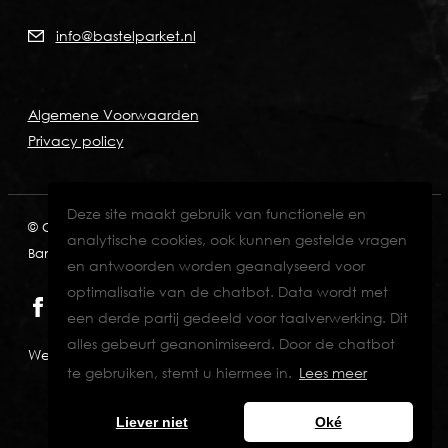
info@bastelparket.nl
Algemene Voorwaarden
Privacy policy
Deze site maakt gebruik van functionele en
© Copyright 2026
KVK: 60772697
BTW: NL001574901B89
analytische cookies, ook kunnen gestelde vragen
Bank: NL82INGB0006711429
en antwoorden worden geanalyseerd voor
optimalisatie van de chatbot. Data wordt met
een derde partij gedeeld voor taalverwerking. Dit
alles gebeurt geanonimiseerd. Door de chatbot
Website designed & developed by Eenvoud.
te gebruiken, stemt u hiermee in.
Lees meer
Liever niet
Oké