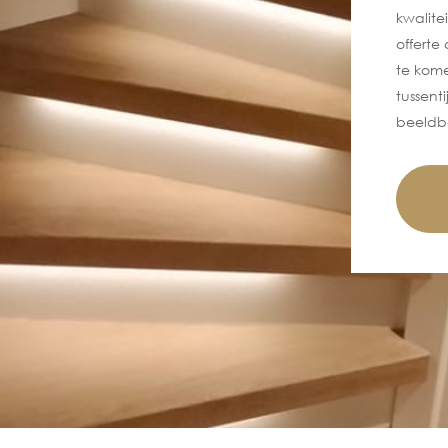
kwalite
offert
te kom
tussenti
beeldbe