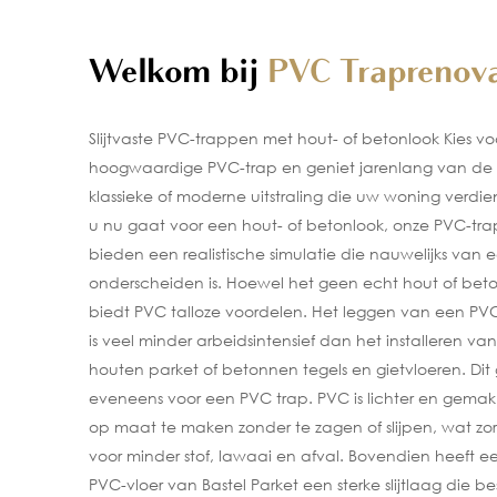
Welkom bij
PVC Traprenova
Slijtvaste PVC-trappen met hout- of betonlook Kies v
hoogwaardige PVC-trap en geniet jarenlang van de
klassieke of moderne uitstraling die uw woning verdien
u nu gaat voor een hout- of betonlook, onze PVC-tr
bieden een realistische simulatie die nauwelijks van e
onderscheiden is. Hoewel het geen echt hout of beton
biedt PVC talloze voordelen. Het leggen van een PVC
is veel minder arbeidsintensief dan het installeren van
houten parket of betonnen tegels en gietvloeren. Dit 
eveneens voor een PVC trap. PVC is lichter en gemakk
op maat te maken zonder te zagen of slijpen, wat zor
voor minder stof, lawaai en afval. Bovendien heeft e
PVC-vloer van Bastel Parket een sterke slijtlaag die b