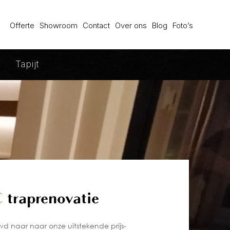
Offerte
Showroom
Contact
Over ons
Blog
Foto’s
Tapijt
C
traprenovatie
d naar naar onze uitstekende prijs-