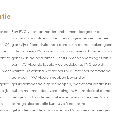
tie
oor een
Een PVC vloer kan zonder problemen doorgetrokken
worden in vochtige ruimtes. Een omgevallen emmer, een
t. Of
glas wijn of een druipende paraplu in de hal maken geen
appen
indruk op een PVC-vloer, waardoor deze ook perfect is vo
cht te
gebruik in de badkamer. Heeft u vloerverwarming? Dan is
 is,
een PVC-vloer de ideale vloerbedekking. PVC geleidt
-vloer
warmte uitstekend, waardoor uw ruimte snel comfortabel
aanvoelt. PVC-vloeren hebben bovendien
geldt
geluiddempende eigenschappen, wat vooral prettig is in
elijk
huizen met meerdere verdiepingen. Het materiaal dempt
gt
het geluid door de verschillende lagen in de vloer. Voor
en
extra geluidsreductie kunt u zelfs een extra
estand
geluiddempende laag onder uw PVC-vloer aanbrengen.