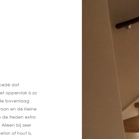
ocedé dat
t oppervlak is zo
 de bovenlaag
troon en de kleine
 de treden extra
Alleen bij zeer
ton of hout is,