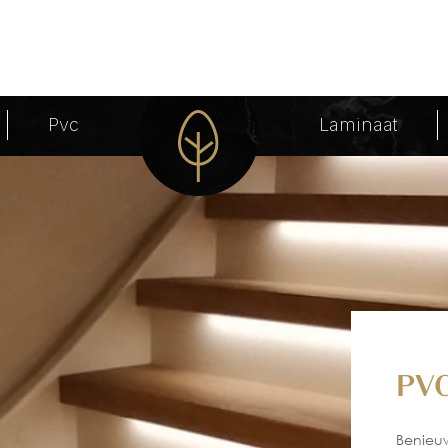
t
Pvc
Laminaat
PV
Benieuw