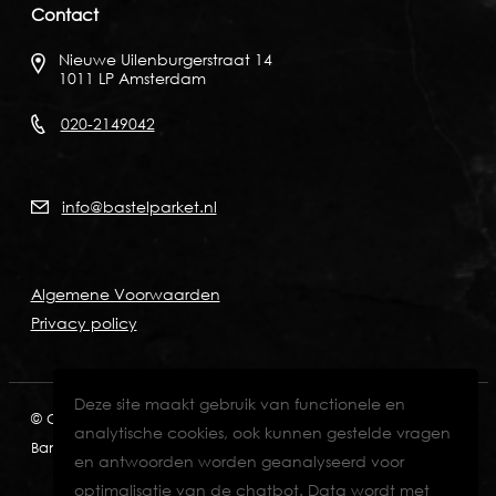
Contact
Nieuwe Uilenburgerstraat 14
1011 LP Amsterdam
020-2149042
info@bastelparket.nl
Algemene Voorwaarden
Privacy policy
Deze site maakt gebruik van functionele en
© Copyright 2026
KVK: 60772697
BTW: NL001574901B89
analytische cookies, ook kunnen gestelde vragen
Bank: NL82INGB0006711429
en antwoorden worden geanalyseerd voor
optimalisatie van de chatbot. Data wordt met