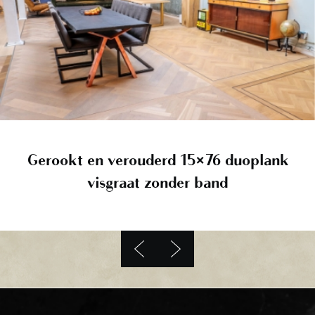
Gerookt en verouderd 15×76 duoplank
Gerookt en verouderd 15×76 duoplank
visgraat zonder bandscscscsa
visgraat zonder band