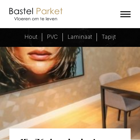
9×45 tapis visgraat vloer
Hout
PVC
Laminaat
Tapijt